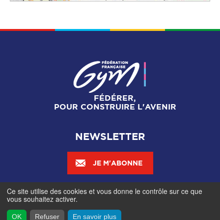
FÉDÉRER,
POUR CONSTRUIRE L'AVENIR
NEWSLETTER
JE M'ABONNE
Ce site utilise des cookies et vous donne le contrôle sur ce que
Mentions légales
-
Gestionnaire de cookies
-
Accès
vous souhaitez activer.
contributeurs
- © Fédération Française de Gymnastique -
2026
OK
Refuser
En savoir plus